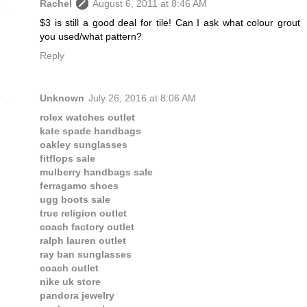
Rachel
August 6, 2011 at 8:46 AM
$3 is still a good deal for tile! Can I ask what colour grout
you used/what pattern?
Reply
Unknown
July 26, 2016 at 8:06 AM
rolex watches outlet
kate spade handbags
oakley sunglasses
fitflops sale
mulberry handbags sale
ferragamo shoes
ugg boots sale
true religion outlet
coach factory outlet
ralph lauren outlet
ray ban sunglasses
coach outlet
nike uk store
pandora jewelry