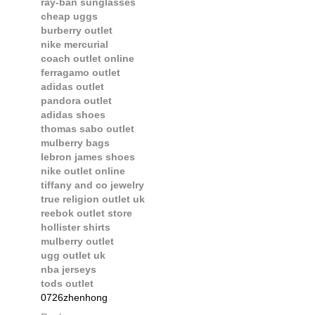
ray-ban sunglasses
cheap uggs
burberry outlet
nike mercurial
coach outlet online
ferragamo outlet
adidas outlet
pandora outlet
adidas shoes
thomas sabo outlet
mulberry bags
lebron james shoes
nike outlet online
tiffany and co jewelry
true religion outlet uk
reebok outlet store
hollister shirts
mulberry outlet
ugg outlet uk
nba jerseys
tods outlet
0726zhenhong