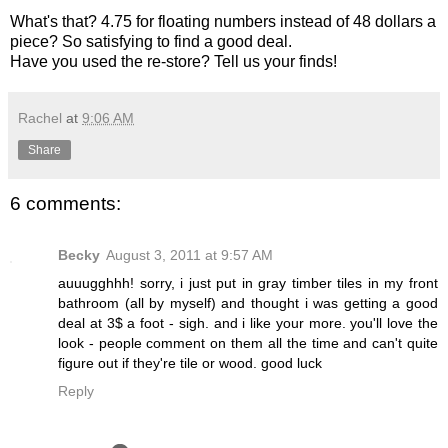
What's that? 4.75 for floating numbers instead of 48 dollars a
piece? So satisfying to find a good deal.
Have you used the re-store? Tell us your finds!
Rachel
at
9:06 AM
Share
6 comments:
Becky
August 3, 2011 at 9:57 AM
auuugghhh! sorry, i just put in gray timber tiles in my front
bathroom (all by myself) and thought i was getting a good
deal at 3$ a foot - sigh. and i like your more. you'll love the
look - people comment on them all the time and can't quite
figure out if they're tile or wood. good luck
Reply